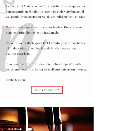
La Cave Saint Martin vous offre la possibilité de composer des
paniers garnis en fonction de vos envies et de votre budget. Il
vous suffit de nous contacter ou de venir directement en cave.
Nous élaborons également toutes sortes de coffrets cadeaux
pour les particuliers et les professionnels.
Ces offres sont valables pour les CE d'entreprise qui souhaitent
offrir des cadeaux pour les fêtes de fin d'années ou pour
d'autres occasions.
Si vous souhaitez faire le bon choix, notre équipe de caviste
vous conseille afin de réaliser les meilleurs paniers sur mesures.
Contactez nous !
Nous contacter