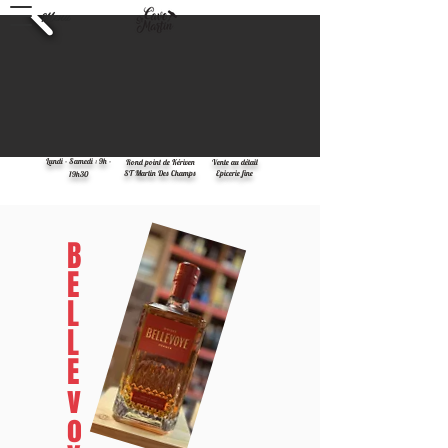
Menu
Lundi - Samedi : 9h -
Rond point de
Kériven
Vente au détail
ST Martin Des Champs
Epicerie fine
19h30
B
E
L
L
E
v
o